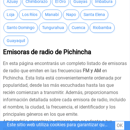
Azuay
Chimborazo
El Oro
Guayas
Imbabura
Loja
Los Ríos
Manabí
Napo
Santa Elena
Santo Domingo
Tungurahua
Cuenca
Riobamba
Guayaquil
Emisoras de radio de Pichincha
En esta página encontrarás un completo listado de emisoras
de radio que emiten en las frecuencias
FM y AM
en
Pichincha. Esta lista está convenientemente ordenada por
popularidad, desde las más escuchadas hasta las que
recién comienzan a transmitir. Además, proporcionamos
información detallada sobre cada emisora de radio, incluido
el nombre, la ciudad, la frecuencia, el identificador y los
principales géneros en los que emite.
Aquí podrás encontrar la emisora que se adapte a tus
Este sitio web utiliza cookies para garantizar que obtenga la mejor experiencia en nuestro sitio web.
OK
gustos y disfrutar de tu música o programas de radio