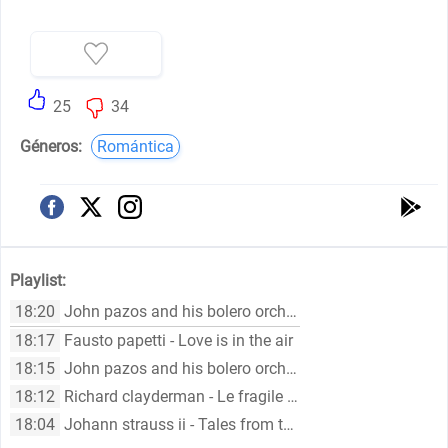
25
34
Géneros:
Romántica
Playlist:
18:20
John pazos and his bolero orchestra - Dios, cómo te amo!
18:17
Fausto papetti - Love is in the air
18:15
John pazos and his bolero orchestra - Acaríciame
18:12
Richard clayderman - Le fragile parfum des roses
18:04
Johann strauss ii - Tales from the vienna woods, op. 325 (version 2)