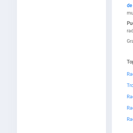
de
mu
Pu
rad
Gr
To
Ra
Tr
Ra
Ra
Ra