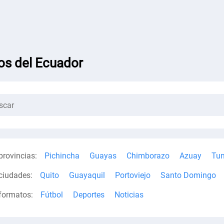
os del Ecuador
provincias:
Pichincha
Guayas
Chimborazo
Azuay
Tu
ciudades:
Quito
Guayaquil
Portoviejo
Santo Domingo
formatos:
Fútbol
Deportes
Noticias