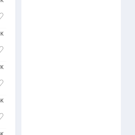
7K
1K
7K
6K
6K