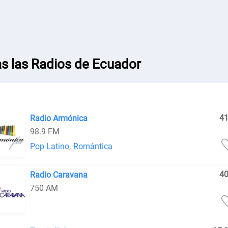
s las Radios de Ecuador
4
Radio Armónica
98.9 FM
Pop Latino
,
Romántica
4
Radio Caravana
750 AM