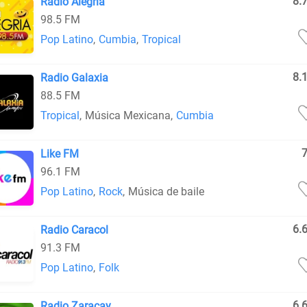
8.
Radio Alegria
98.5 FM
Pop Latino
,
Cumbia
,
Tropical
8.
Radio Galaxia
88.5 FM
Tropical
,
Música Mexicana
,
Cumbia
Like FM
96.1 FM
Pop Latino
,
Rock
,
Música de baile
6.
Radio Caracol
91.3 FM
Pop Latino
,
Folk
6.
Radio Zaracay