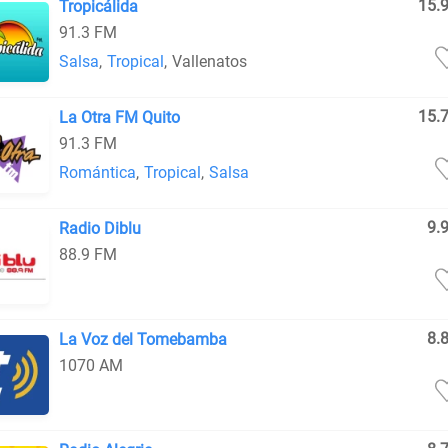
15.
Tropicálida
91.3 FM
Salsa
,
Tropical
,
Vallenatos
15.
La Otra FM Quito
91.3 FM
Romántica
,
Tropical
,
Salsa
9.
Radio Diblu
88.9 FM
8.
La Voz del Tomebamba
1070 AM