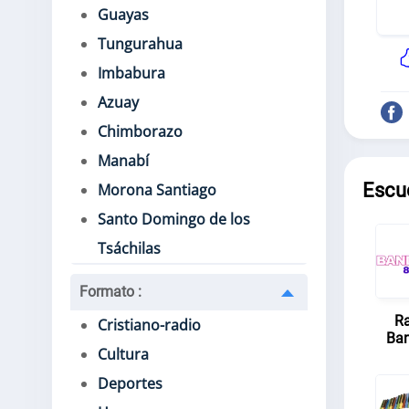
Guayas
Tungurahua
Imbabura
Azuay
Chimborazo
Manabí
Escu
Morona Santiago
Santo Domingo de los
Tsáchilas
Formato
:
Ra
Cristiano-radio
Ban
Cultura
Deportes