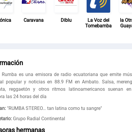
ónica
Caravana
Diblu
La Voz del
la Ot
Tomebamba
Guaya
ormación
 Rumba es una emisora de radio ecuatoriana que emite mús
cal popular y noticias en 88.9 FM en Ambato. Salsa, mereng
ta, reggaetón y otros ritmos latinoamericanos suenan en
ra las 24 horas del día
an:
"
RUMBA STEREO… tan latina como tu sangre
"
tario:
Grupo Radial Continental
soras hermanas