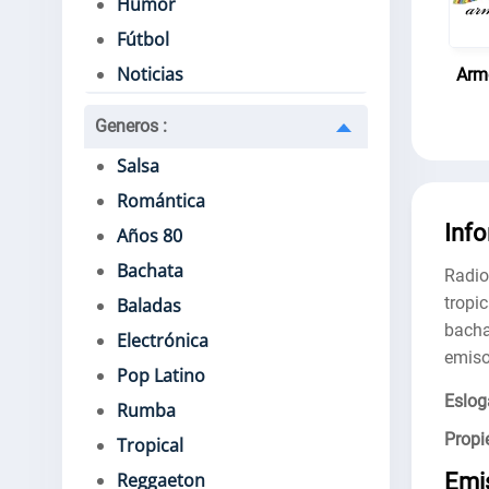
Humor
Fútbol
Noticias
Arm
Generos
:
Salsa
Romántica
Inf
Años 80
Bachata
Radio
tropi
Baladas
bacha
Electrónica
emiso
Pop Latino
Eslog
Rumba
Propie
Tropical
Emi
Reggaeton