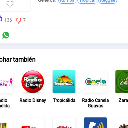
Géneros:
Rumba
Tropical
Reggae
136
7
char también
dio
Radio Disney
Tropicálida
Radio Canela
Zar
dida
Guayas