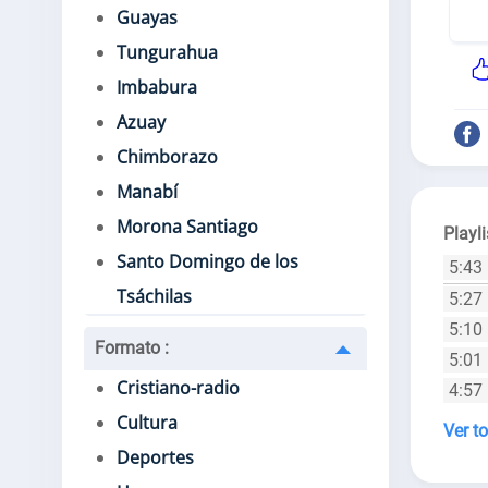
Guayas
Tungurahua
Imbabura
Azuay
Chimborazo
Manabí
Morona Santiago
Playli
Santo Domingo de los
5:43
Tsáchilas
5:27
5:10
Formato
:
5:01
Cristiano-radio
4:57
Cultura
Ver to
Deportes