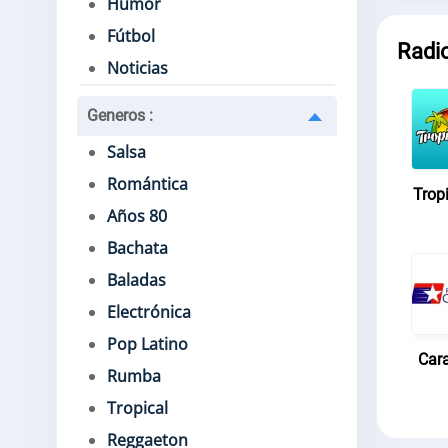
Humor
Fútbol
Radi
Noticias
Generos
:
Salsa
Romántica
Trop
Años 80
Bachata
Baladas
Electrónica
Pop Latino
Car
Rumba
Tropical
Reggaeton