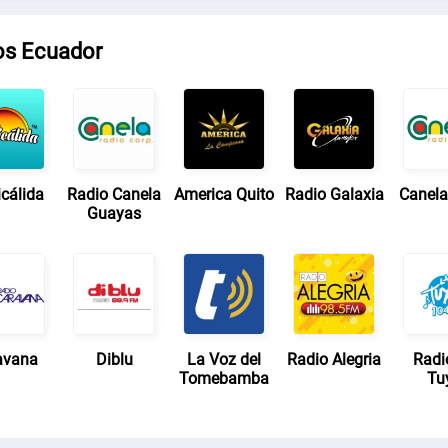
os Ecuador
icálida
Radio Canela
America Quito
Radio Galaxia
Canela
Guayas
avana
Diblu
La Voz del
Radio Alegria
Radi
Tomebamba
Tu