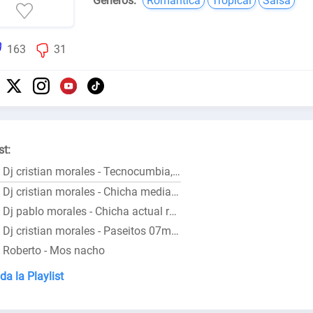
Géneros:
Romántica
Tropical
Salsa
163
31
st:
Dj cristian morales - Tecnocumbia, chicha media orquestas y guaracaditas 16mins
Dj cristian morales - Chicha media varios 15mins
Dj pablo morales - Chicha actual rapida 19mins
Dj cristian morales - Paseitos 07mins
Roberto - Mos nacho
da la Playlist