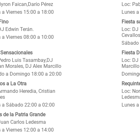
Byron Faican,Darío Pérez
Loc: Pab
 a Viernes 15:00 a 18:00
Lunes a 
Fino
Fiesta s
DJ Edwin Terán.
Loc: DJ 
Cevallos
 a Viernes 08:00 a 10:00
Sábado 
 Sensacionales
Fiesta 
Pedro Luis Tasambay,DJ
Loc: DJ 
ian Morales, DJ Alex Marcillo
Marcillo
o a Domingo 18:00 a 20:00
Domingo
os a La Otra
Requint
Armando Heredia, Cristian
Loc: Nor
es
Ledesm
 a Sábado 22:00 a 02:00
Lunes a 
s de la Patria Grande
Juan Carlos Ledesma
 a Viernes 12:00 a 14:00