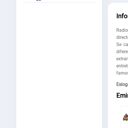
Inf
Radio
direc
Se ca
difer
extr
entre
famos
Eslog
Emi