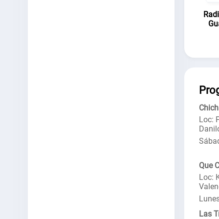
Radi
Gu
Pro
Chich
Loc: 
Danil
Sábad
Que C
Loc: 
Valen
Lunes
Las T