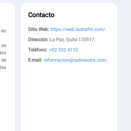
Contacto
Sitio Web:
https://web.laotrafm.com/
.
 en
Dirección:
La Paz, Quito 170517
.
 de
Teléfono:
+02 332 4110
.
tos
 de
E-mail:
informacion@radiolaotra.com
.
des