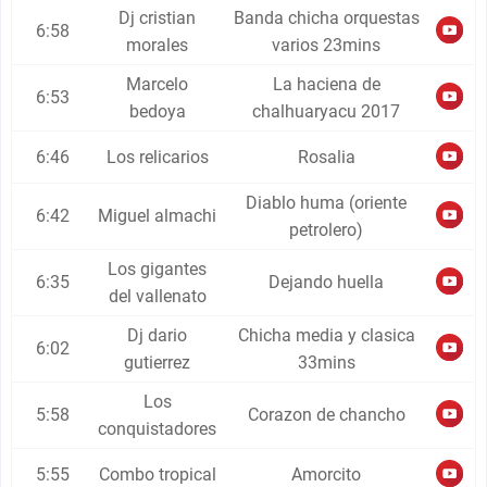
Dj cristian
Banda chicha orquestas
6:58
morales
varios 23mins
Marcelo
La haciena de
6:53
bedoya
chalhuaryacu 2017
6:46
Los relicarios
Rosalia
Diablo huma (oriente
6:42
Miguel almachi
petrolero)
Los gigantes
6:35
Dejando huella
del vallenato
Dj dario
Chicha media y clasica
6:02
gutierrez
33mins
Los
5:58
Corazon de chancho
conquistadores
5:55
Combo tropical
Amorcito