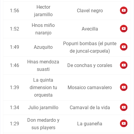
Hector
1:56
Clavel negro
jaramillo
Hnos miño
1:52
Avecilla
naranjo
Popurri bombas (el punte
1:49
Azuquito
de juncal-carpuela)
Hnas mendoza
1:46
De conchas y corales
suasti
La quinta
1:39
dimension tu
Mosaico carnavalero
orquesta
1:34
Julio jaramillo
Carnaval de la vida
Don medardo y
1:29
La guaneña
sus players