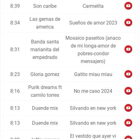
8:39
Son caribe
Carmelita
Las gemas de
8:34
Sueños de amor 2023
america
Mosaico paseitos (anaco
Banda santa
de mi longa-amor de
8:31
marianita del
pobres-condor
empedrado
mensajero)
8:23
Gloria gomez
Gatito miau miau
Purik dreams ft
8:16
No me caso 2024
camilo torres
8:13
Duende mix
Silvando en new york
8:13
Duende mix
Silvando en new york
El vestido que ayer vi