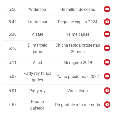
5:50
Widinson
Un millon de cosas
5:42
Latitud sur
Peguche capilla 2024
5:38
Alzate
Ya me cansé
Dj marcelo
Chicha rapida orquestas
5:16
jarrin
20mins
5:11
Ailed
Mi negrito 2019
Patty ray ft. los
5:07
Ya no puedo mas 2022
garles
5:01
Patty ray
Vas a llorar
Hipatia
4:57
Preguntale a tu memoria
balseca