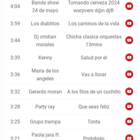
Banda show
Tomando cerveza 2024
4:04
24 de mayo
warpvers d@n dj®
3:59
Los diablitos
Los caminos de la vida
Dj cristian
Chicha clasica orquestas
3:44
morales
13mins
3:39
Kenny
Salud por el
Maria de los
3:36
Vas a llorar
angeles
3:32
Gerardo moran
A los filos de un cuchillo
3:28
Patty ray
Que seas feliz
3:25
Grupo trampa
Tonta
Paola jara ft
3:21
Prohibido