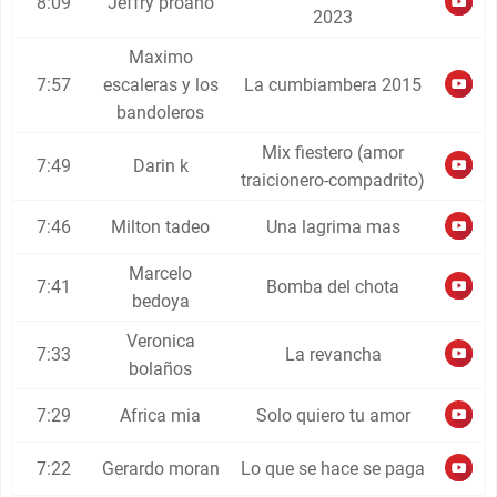
8:09
Jeffry proano
2023
Maximo
7:57
escaleras y los
La cumbiambera 2015
bandoleros
Mix fiestero (amor
7:49
Darin k
traicionero-compadrito)
7:46
Milton tadeo
Una lagrima mas
Marcelo
7:41
Bomba del chota
bedoya
Veronica
7:33
La revancha
bolaños
7:29
Africa mia
Solo quiero tu amor
7:22
Gerardo moran
Lo que se hace se paga