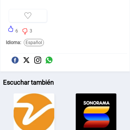
6
3
Idioma:
Español
Escuchar también