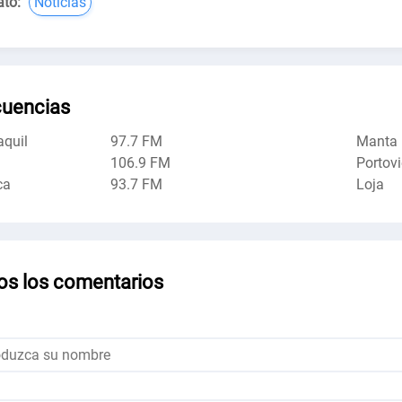
to:
Noticias
cuencias
quil
97.7 FM
Manta
106.9 FM
Portovi
ca
93.7 FM
Loja
os los comentarios