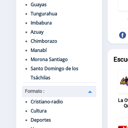
Guayas
Tungurahua
Imbabura
Azuay
Chimborazo
Manabí
Escu
Morona Santiago
Santo Domingo de los
Tsáchilas
Formato
:
La O
Cristiano-radio
Q
Cultura
Deportes