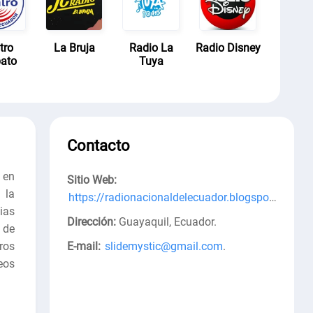
tro
La Bruja
Radio La
Radio Disney
ato
Tuya
Contacto
 en
Sitio Web:
 la
https://radionacionaldelecuador.blogspot.com/
.
ias
Dirección:
Guayaquil, Ecuador
.
 de
ros
E-mail:
slidemystic@gmail.com
.
eos