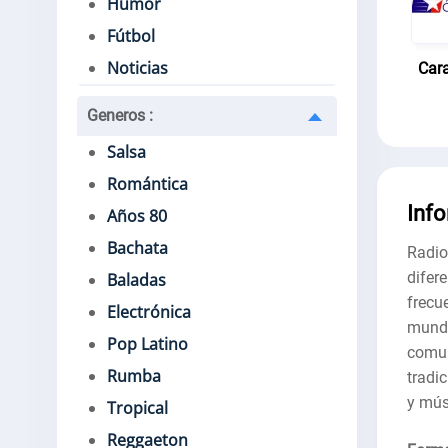
Humor
Fútbol
Noticias
Car
Generos
:
Salsa
Romántica
Inf
Años 80
Bachata
Radi
difer
Baladas
frecu
Electrónica
mundi
Pop Latino
comun
Rumba
tradi
y mús
Tropical
Reggaeton