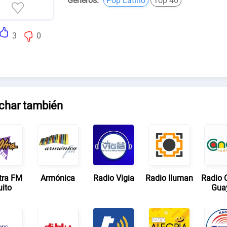
Géneros:
Pop Latino
Top 40
3
0
char también
tra FM
Armónica
Radio Vigia
Radio Iluman
Radio 
uito
Gua