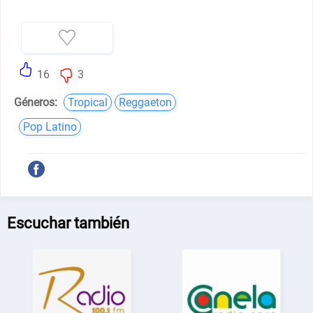
16
3
Géneros:
Tropical
Reggaeton
Pop Latino
Escuchar también