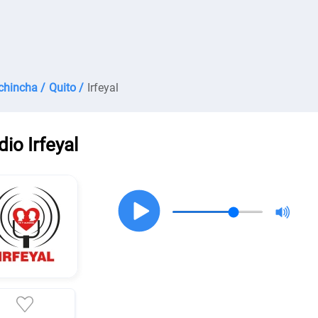
chincha /
Quito /
Irfeyal
io Irfeyal