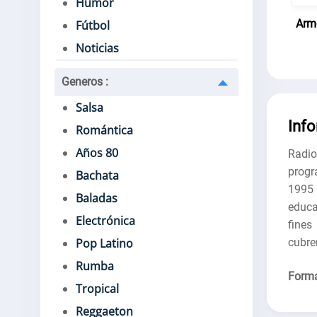
Humor
Arm
Fútbol
Noticias
Generos
:
Salsa
Inf
Romántica
Años 80
Radi
progr
Bachata
1995 
Baladas
educa
Electrónica
fines
cubre
Pop Latino
Rumba
Forma
Tropical
Reggaeton