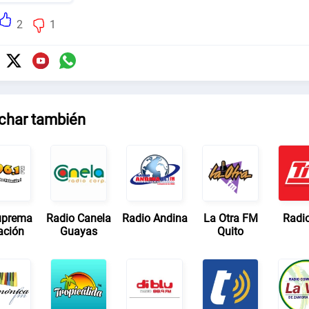
2
1
char también
uprema
Radio Canela
Radio Andina
La Otra FM
Radio
ación
Guayas
Quito