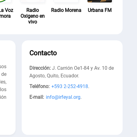
La Voz
Radio
Radio Morena
Urbana FM
amora
Oxigeno en
vivo
Contacto
sos
Dirección:
J. Carrión Oe1-84 y Av. 10 de
 de
Agosto, Quito, Ecuador
.
es,
Teléfono:
+593 2-252-4918
.
los
ión
E-mail:
info@irfeyal.org
.