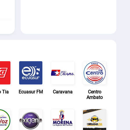
 Tia
Ecuasur FM
Caravana
Centro
Ambato