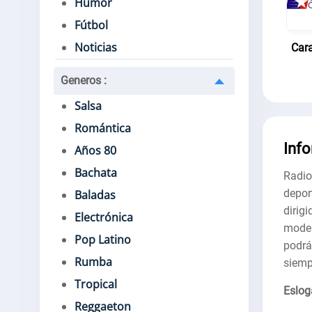
Humor
Fútbol
Noticias
Car
Generos
:
Salsa
Romántica
Inf
Años 80
Bachata
Radio
depor
Baladas
dirig
Electrónica
moder
Pop Latino
podr
Rumba
siemp
Tropical
Eslog
Reggaeton