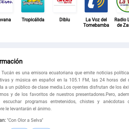
avana
Tropicálida
Diblu
La Voz del
Radio 
Tomebamba
de Z
ormación
 Tucán es una emisora ecuatoriana que emite noticias política
tivas y música en español en la 105.1 FM, las 24 horas del d
ida a un público de clase media.Los oyentes disfrutan de los éxi
nos y de los favoritos de nuestros presentadores.Pero, adem
á escuchar programas entretenidos, chistes y anécdotas 
re le levantarán el ánimo.
an:
"
Con Olor a Selva
"