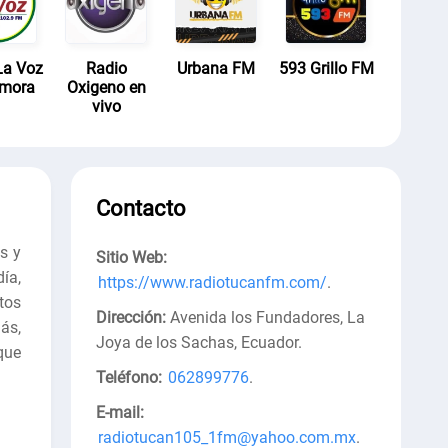
La Voz
Radio
Urbana FM
593 Grillo FM
amora
Oxigeno en
vivo
Contacto
s y
Sitio Web:
ía,
https://www.radiotucanfm.com/
.
tos
Dirección:
Avenida los Fundadores, La
ás,
Joya de los Sachas, Ecuador
.
que
Teléfono:
062899776
.
E-mail:
radiotucan105_1fm@yahoo.com.mx
.