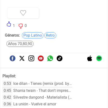
1
0
Géneros:
Pop Latino
Retro
Años 70,80,90
Playlist:
0:53
Ice dilan - Tienes (remix (prod. by dj honda))
0:45
Shania twain - That don't impress me much
0:42
Silvestre dangond - Materialista (feat. nicky jam)
0:36
La unión - Vuelve el amor