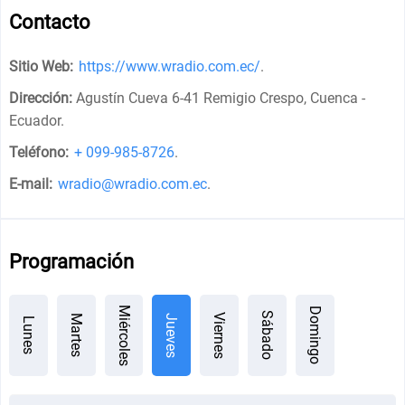
Contacto
Sitio Web:
https://www.wradio.com.ec/
.
Dirección:
Agustín Cueva 6-41 Remigio Crespo, Cuenca -
Ecuador
.
Teléfono:
+ 099-985-8726
.
E-mail:
wradio@wradio.com.ec
.
Programación
Miércoles
Domingo
Sábado
Viernes
Jueves
Martes
Lunes