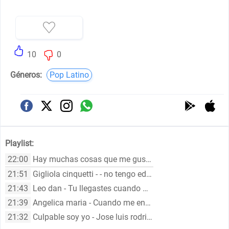
10
0
Géneros:
Pop Latino
Playlist:
22:00
Hay muchas cosas que me gustan de ti - José luis rodríguez
21:51
Gigliola cinquetti - - no tengo edad
21:43
Leo dan - Tu llegastes cuando menos te esperaba
21:39
Angelica maria - Cuando me enamoro
21:32
Culpable soy yo - Jose luis rodriguez