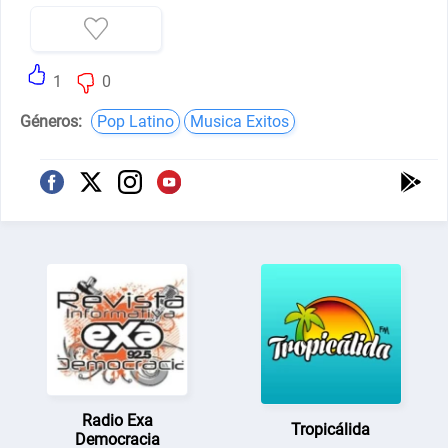
1
0
Géneros:
Pop Latino
Musica Exitos
Radio Exa
Tropicálida
Democracia