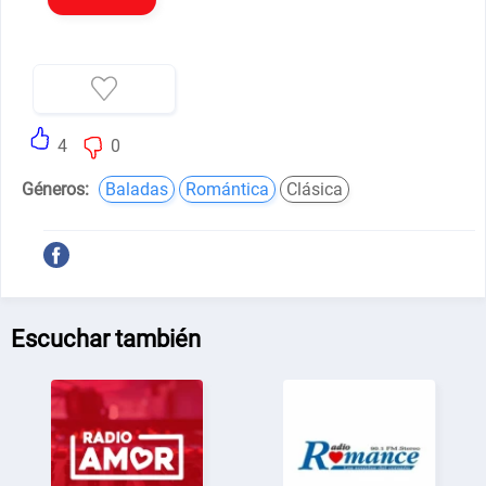
4
0
Géneros:
Baladas
Romántica
Clásica
Escuchar también