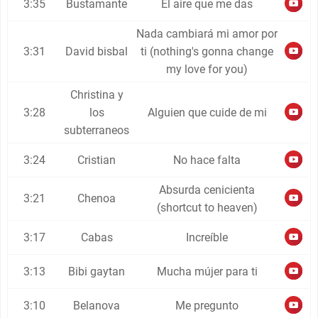
3:35
Bustamante
El aire que me das
Nada cambiará mi amor por
3:31
David bisbal
ti (nothing's gonna change
my love for you)
Christina y
3:28
los
Alguien que cuide de mi
subterraneos
3:24
Cristian
No hace falta
Absurda cenicienta
3:21
Chenoa
(shortcut to heaven)
3:17
Cabas
Increíble
3:13
Bibi gaytan
Mucha mújer para ti
3:10
Belanova
Me pregunto