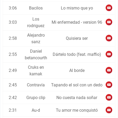
3:06
Bacilos
Lo mismo que yo
Los
3:03
Mi enfermedad - version 96
rodriguez
Alejandro
2:58
Quisiera ser
sanz
Daniel
2:55
Dártelo todo (feat. maffio)
betancourth
Cruks en
2:49
Al borde
karnak
2:45
Contravía
Tapando el sol con un dedo
2:42
Grupo clip
No cuesta nada soñar
2:31
Au-d
Tu amor me conquistó